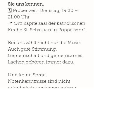
Sie uns kennen.
🗓 Probenzeit: Dienstag, 19:30 –
21:00 Uhr
📍 Ort: Kapitelsaal der katholischen
Kirche St. Sebastian in Poppelsdorf
Bei uns zählt nicht nur die Musik:
Auch gute Stimmung,
Gemeinschaft und gemeinsames
Lachen gehören immer dazu.
Und keine Sorge:
Notenkenntnisse sind nicht
erforderlich, vorsingen müssen
Sie auch nicht.
Wir freuen uns darauf, Sie
kennenzulernen – und vielleicht
schon bald gemeinsam mit Ihnen
zu singen!